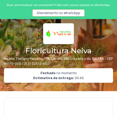
Quer personalizar um presente? Fale com nossa equipe no WhatsApp.
Atendimento no WhatsApp
Floricultura Neiva
Av. Mal. Floriano Peixoto, 1118, Centro, São Lourenço do Sul / RS - CEP
96170-000
/ (53) 32512-450
Fechado
no momento
Estimativa de entrega:
00:45